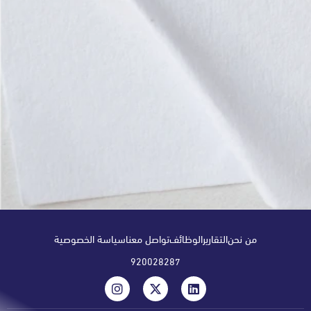
من نحن
التقارير
الوظائف
تواصل معنا
سياسة الخصوصية
920028287