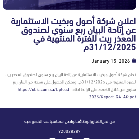
اعلان شركة أصول وبخيت الاستثمارية
عن إتاحة البيان ربع سنوي لصندوق
المعذر ريت للفترة المنتهية في
31/12/2025م
January 15, 2026
تعلن شركة أصول وبخيت الاستثمارية عن إتاحة البيان ربع سنوي لصندوق المعذر ريت
للفترة المنتهية في 31/12/2025م. ويمكن الحصول على نسخة من البيان ربع
سنوي من خلال الضغط على الرابط ادناه:
https://obic.com.sa/Upload-
2025/Report_Q4_AR.pdf
من نحن
التقارير
الوظائف
تواصل معنا
سياسة الخصوصية
920028287