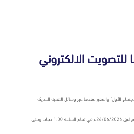
 للتصويت الالكتروني
اجتماع الجمعية العامة العادية (الاجتماع الأول) والمقرر عقدها عبر وسائل التقنية الحديثة
يسر الشركة تذكير مساهميها الكرام المسجلين في خدمات تداولاتي بالتصويت إلكترونيا عن بعد على بنود الجمعية حيث بدأ التصويت من يوم الجمعة الموافق 26/06/2026م في تمام الساعة 1:00 صباحاً وحتى